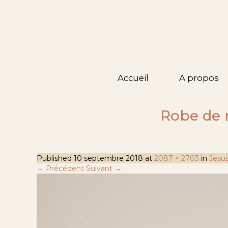
Accueil
A propos
Robe de m
Published
10 septembre 2018
at
2087 × 2703
in
Jesus
← Précédent
Suivant →