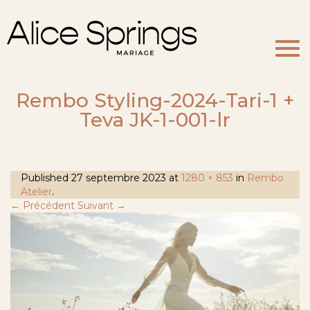
Togg
navi
Rembo Styling-2024-Tari-1 +
Teva JK-1-001-lr
Published
27 septembre 2023
at
1280 × 853
in
Rembo
Atelier
.
← Précédent
Suivant →