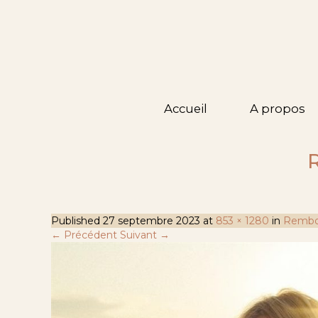
Accueil
A propos
R
Published
27 septembre 2023
at
853 × 1280
in
Rembo 
← Précédent
Suivant →