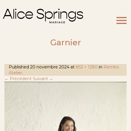
Togg
navi
Garnier
Published
20 novembre 2024
at
853 × 1280
in
Rembo
Atelier
.
← Précédent
Suivant →