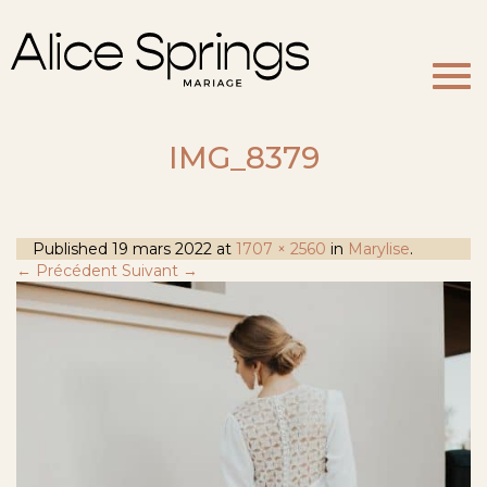
Togg
navi
IMG_8379
Published
19 mars 2022
at
1707 × 2560
in
Marylise
.
← Précédent
Suivant →