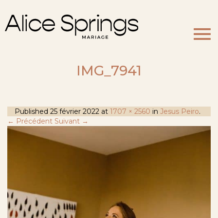
Togg
navi
IMG_7941
Published
25 février 2022
at
1707 × 2560
in
Jesus Peiro
.
← Précédent
Suivant →