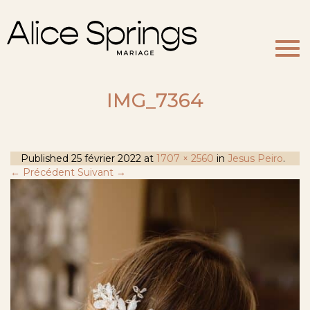
Togg
navi
IMG_7364
Published
25 février 2022
at
1707 × 2560
in
Jesus Peiro
.
← Précédent
Suivant →