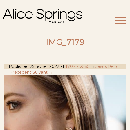
Togg
navi
IMG_7179
Published
25 février 2022
at
1707 × 2560
in
Jesus Peiro
.
← Précédent
Suivant →