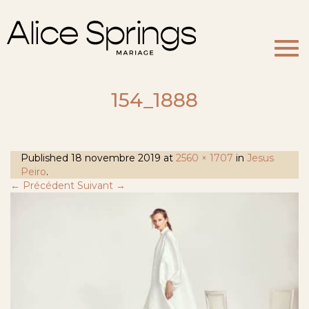
Togg
navi
154_1888
Published
18 novembre 2019
at
2560 × 1707
in
Jesus
Peiro
.
← Précédent
Suivant →