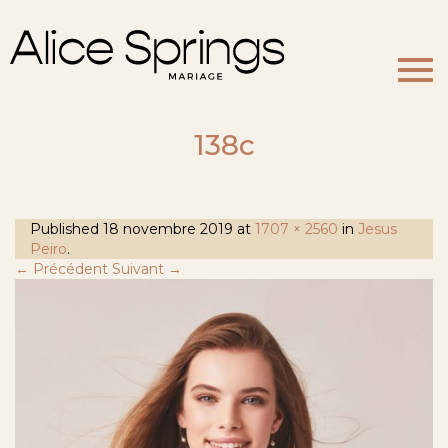
Togg
navi
138c
Published
18 novembre 2019
at
1707 × 2560
in
Jesus
Peiro
.
← Précédent
Suivant →