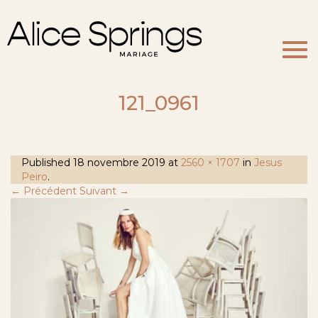
Togg
navi
121_0961
Published
18 novembre 2019
at
2560 × 1707
in
Jesus
Peiro
.
← Précédent
Suivant →