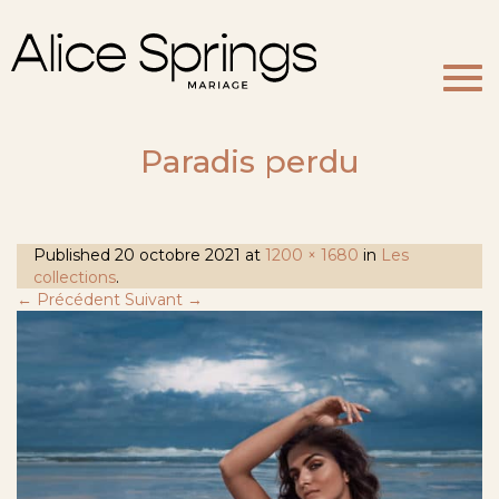
Togg
navi
Paradis perdu
Published
20 octobre 2021
at
1200 × 1680
in
Les
collections
.
← Précédent
Suivant →