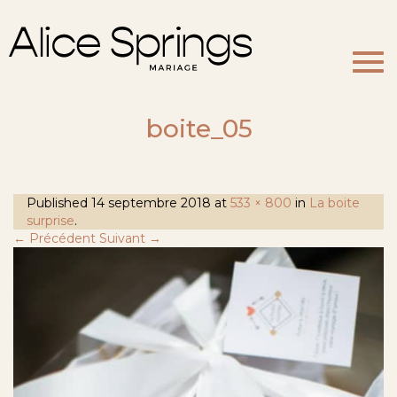
Togg
navi
boite_05
Published
14 septembre 2018
at
533 × 800
in
La boite
surprise
.
← Précédent
Suivant →