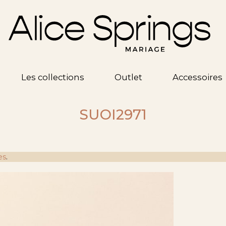
Les collections
Outlet
Accessoires
SUOI2971
es
.