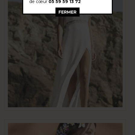
de cœur
05 59 59 13 72
FERMER
This popup will close in:
26