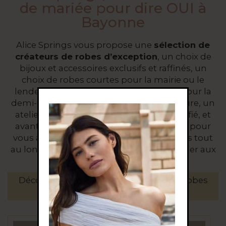
de mariée pour dire OUI à
Bayonne
Alice Springs vous propose une
sélection de
créateurs de robes d’exception
, un choix de
bijoux et accessoires exclusifs et raffinés, un
choix de robes courtes pour la mairie ou le
lendemain, des voiles, des accessoires pour la
demi-saison et autres créations sur mesure, un
atelier de retouches sur place ultra qualifié, et
avant tout l’œil et l’expérience d’Isabelle pour
vous accompagner dans votre choix, puis tout
au long de l’année, pour ne pas ressembler aux
autres.
Découvrez l’univers de la boutique de robes
de mariée Alice Springs Bayonne