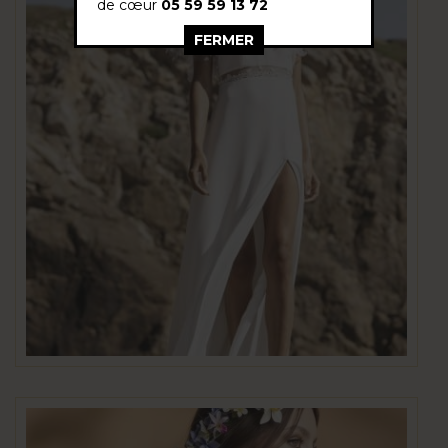
de cœur
05 59 59 13 72
FERMER
This popup will close in:
26