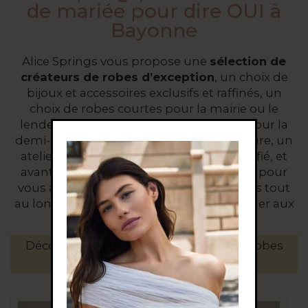
de mariée pour dire OUI à
Bayonne
Alice Springs vous propose une
sélection de
créateurs de robes d’exception
, un choix de
bijoux et accessoires exclusifs et raffinés, un
choix de robes courtes pour la mairie ou le
lendemain, des voiles, des accessoires pour la
demi-saison et autres créations sur mesure, un
atelier de retouches sur place ultra qualifié, et
avant tout l’œil et l’expérience d’Isabelle pour
vous accompagner dans votre choix, puis tout
au long de l’année, pour ne pas ressembler aux
autres.
Découvrez l’univers de la boutique de robes
de mariée Alice Springs Bayonne